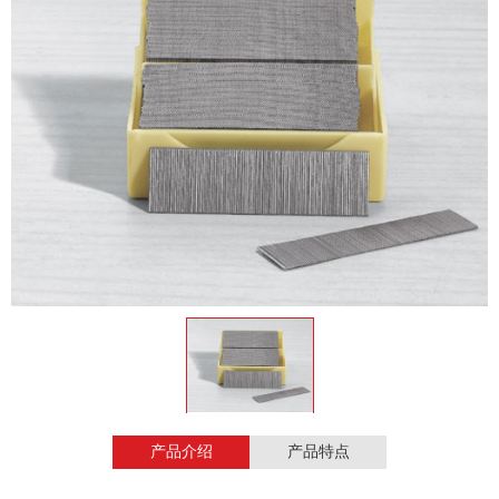
产品介绍
产品特点